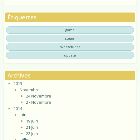
Étiquettes
game
steam
sveetch-net
update
Archives
2013
Novembre
24 Novembre
27 Novembre
2014
Juin
19 Juin
21 Juin
22 Juin
Juillet