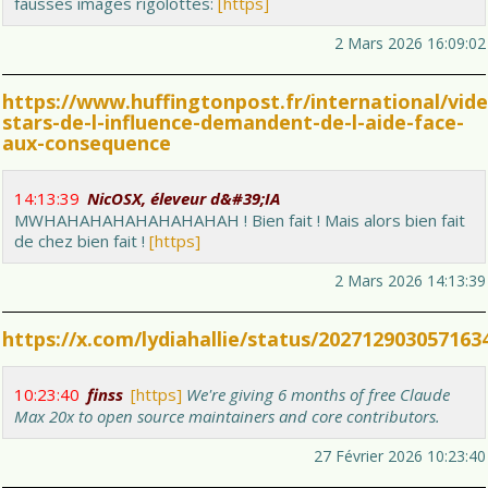
fausses images rigolottes:
[https]
2 Mars 2026 16:09:02
https://www.huffingtonpost.fr/international/vide
stars-de-l-influence-demandent-de-l-aide-face-
aux-consequence
14:13:39
NicOSX, éleveur d&#39;IA
MWHAHAHAHAHAHAHAHAH ! Bien fait ! Mais alors bien fait
de chez bien fait !
[https]
2 Mars 2026 14:13:39
https://x.com/lydiahallie/status/202712903057163
10:23:40
finss
[https]
We're giving 6 months of free Claude
Max 20x to open source maintainers and core contributors.
27 Février 2026 10:23:40