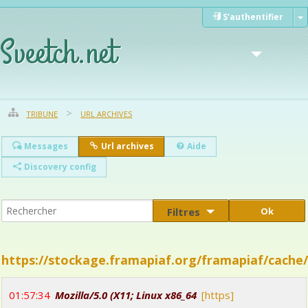
S'authentifier
Sveetch.net
TRIBUNE
URL ARCHIVES
Weblog
Messages
Url archives
Aide
Discovery config
Filtres
Documents
https://stockage.framapiaf.org/framapiaf/cache/
01:57:34
Mozilla/5.0 (X11; Linux x86_64
[https]