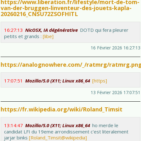
https://www.liberation.fr/lifestyle/mort-de-tom-
van-der-bruggen-linventeur-des-jouets-kapla-
20260216_CNSU72ZSOFHITL
16:27:13
NicOSX, IA dégénérative
DOTD qui fera pleurer
petits et grands :
[libe]
16 Février 2026 16:27:13
https://analognowhere.com/_/ratmrg/ratmrg.pn
17:07:51
Mozilla/5.0 (X11; Linux x86_64
[https]
13 Février 2026 17:07:51
https://fr.wikipedia.org/wiki/Roland_Timsit
13:14:47
Mozilla/5.0 (X11; Linux x86_64
ho merde le
candidat LFI du 19eme arrondissement c'est literalement
jarjar binks
[Roland_Timsit@wikipedia]