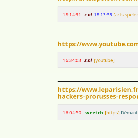
18:14:31
z.nl
18:13:53
[arts.spel
https://www.youtube.c
16:34:03
z.nl
[youtube]
https://www.leparisien.
hackers-prorusses-respo
16:04:50
sveetch
[https]
Démantèl