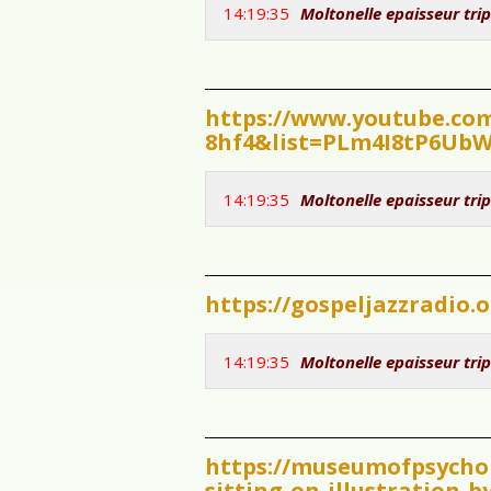
14:19:35
Moltonelle epaisseur trip
https://www.youtube.co
8hf4&list=PLm4I8tP6UbW
14:19:35
Moltonelle epaisseur trip
https://gospeljazzradio.o
14:19:35
Moltonelle epaisseur trip
https://museumofpsychol
sitting-on-illustration-by