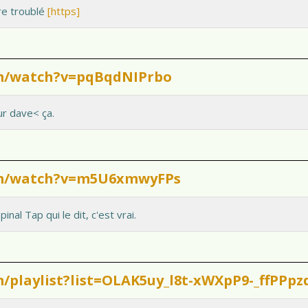
re troublé
[https]
om/watch?v=pqBqdNIPrbo
ur dave< ça.
om/watch?v=m5U6xmwyFPs
pinal Tap qui le dit, c'est vrai.
/playlist?list=OLAK5uy_l8t-xWXpP9-_ffPPp