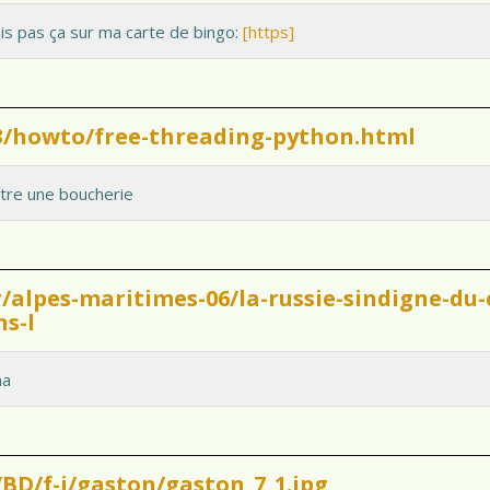
ais pas ça sur ma carte de bingo:
[https]
/3/howto/free-threading-python.html
etre une boucherie
fr/alpes-maritimes-06/la-russie-sindigne-
s-l
ha
r/BD/f-j/gaston/gaston_7_1.jpg