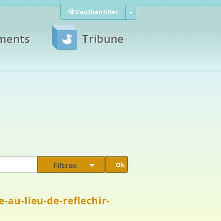
S'authentifier
ments
Tribune
Filtres
-au-lieu-de-reflechir-