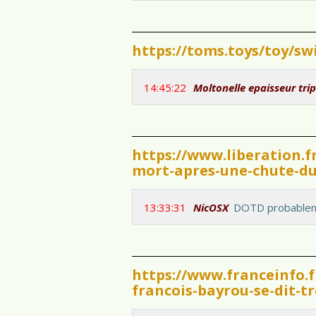
https://toms.toys/toy/sw
14:45:22
Moltonelle epaisseur trip
https://www.liberation.
mort-apres-une-chute-du
13:33:31
NicOSX
DOTD probableme
https://www.franceinfo.
francois-bayrou-se-dit-t