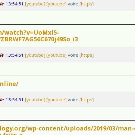
le
13:54:51
[youtube]
[youtube]
voire
[https]
m/watch?v=UoMxl5-
ZBRWF7AG56C670j49So_i3
le
13:54:51
[youtube]
[youtube]
voire
[https]
nline/
le
13:54:51
[youtube]
[youtube]
voire
[https]
ogy.org/wp-content/uploads/2019/03/man-
-frits-a