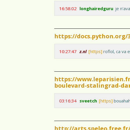
16:58:02
longhairedguru
je n'av
https://docs.python.org
10:27:47
z.nl
[https]
roflol, ca va 
https://www.leparisien.
boulevard-stalingrad-dan
03:16:34
sveetch
[https]
bouaha
http://arts.speleo.free.f