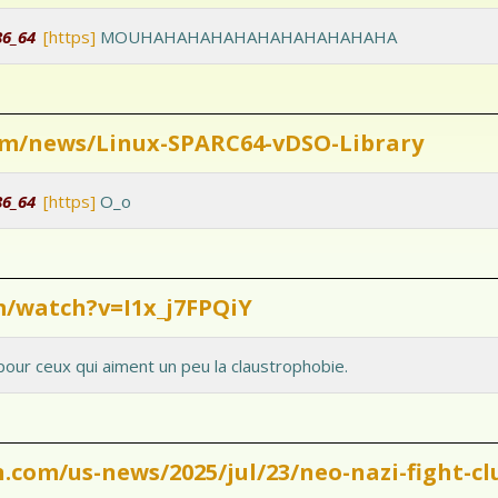
86_64
[https]
MOUHAHAHAHAHAHAHAHAHAHAHA
om/news/Linux-SPARC64-vDSO-Library
86_64
[https]
O_o
m/watch?v=I1x_j7FPQiY
our ceux qui aiment un peu la claustrophobie.
com/us-news/2025/jul/23/neo-nazi-fight-cl