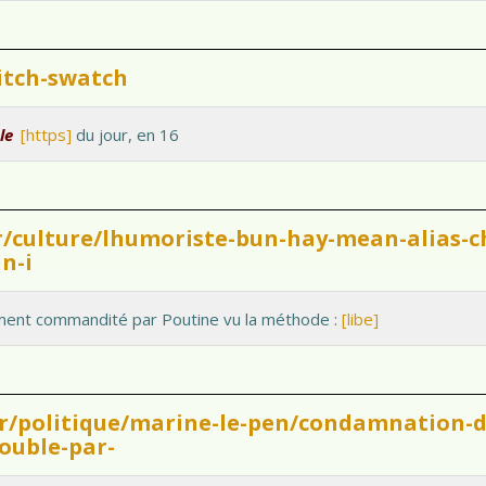
itch-swatch
le
[https]
du jour, en 16
fr/culture/lhumoriste-bun-hay-mean-alias-c
n-i
nt commandité par Poutine vu la méthode :
[libe]
fr/politique/marine-le-pen/condamnation-d
rouble-par-