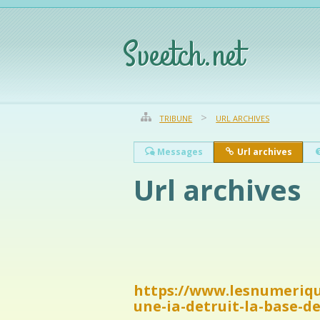
Sveetch.net
TRIBUNE
URL ARCHIVES
Messages
Url archives
Url archives
https://www.lesnumeriques
une-ia-detruit-la-base-d