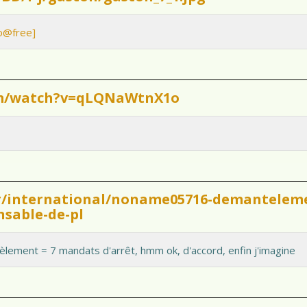
eo@free]
om/watch?v=qLQNaWtnX1o
fr/international/noname05716-demantelem
nsable-de-pl
ement = 7 mandats d'arrêt, hmm ok, d'accord, enfin j'imagine