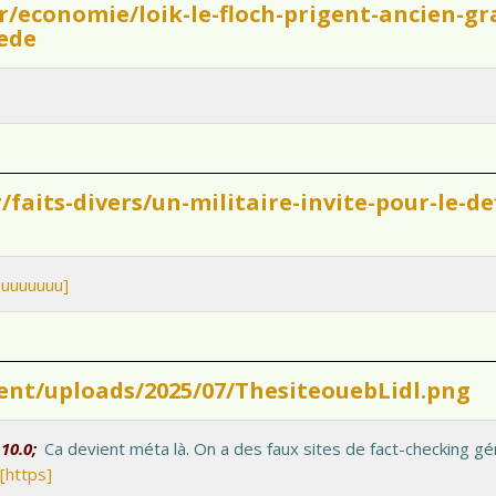
fr/economie/loik-le-floch-prigent-ancien-
cede
faits-divers/un-militaire-invite-pour-le-def
uuuuuuuu]
tent/uploads/2025/07/ThesiteouebLidl.png
10.0;
Ca devient méta là. On a des faux sites de fact-checking g
[https]