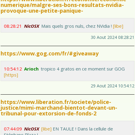
numerique/malgre-ses-bons-resultats-nvidia-
provoque-une-petite-panique-
08:28:21
NicOSX
Mais quels gros nuls, chez NVidia !
[libe]
30 Aout 2024 08:28:21
https://www.gog.com/fr/#giveaway
10:54:12
Arioch
tropico 4 gratos en ce moment sur GOG
[https]
29 Aout 2024 10:54:12
https://www.liberation.fr/societe/police-
justice/mimi-marchand-bientot-devant-un-
tribunal-pour-extorsion-de-fonds-2
07:44:09
NicOSX
[libe]
EN TAULE ! Dans la cellule de
Stéphane Plaza !