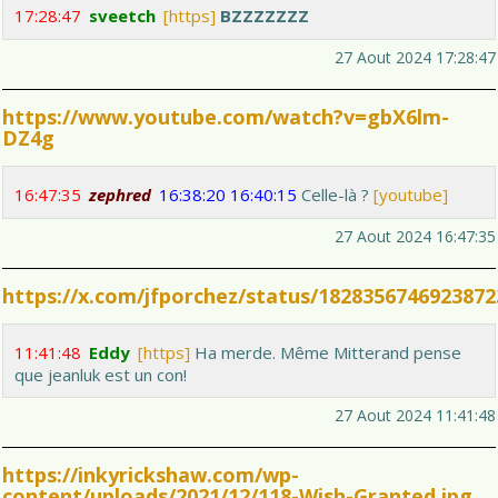
17:28:47
sveetch
[https]
BZZZZZZZ
27 Aout 2024 17:28:47
https://www.youtube.com/watch?v=gbX6lm-
DZ4g
16:47:35
zephred
16:38:20
16:40:15
Celle-là ?
[youtube]
27 Aout 2024 16:47:35
https://x.com/jfporchez/status/1828356746923872
11:41:48
Eddy
[https]
Ha merde. Même Mitterand pense
que jeanluk est un con!
27 Aout 2024 11:41:48
https://inkyrickshaw.com/wp-
content/uploads/2021/12/118-Wish-Granted.jpg