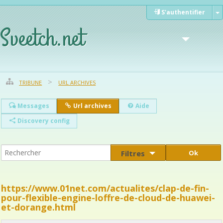
S'authentifier
Sveetch.net
TRIBUNE
URL ARCHIVES
Weblog
Messages
Url archives
Aide
Discovery config
Filtres
Documents
https://www.01net.com/actualites/clap-de-fin-
pour-flexible-engine-loffre-de-cloud-de-huawei-
et-dorange.html