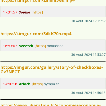
https://i.imgur.com/2mhm3Gk.mp4
17:31:57
Sophie
[https]
30 Aout 2024 17:31:57
https://i.imgur.com/3dkK70h.mp4
16:53:07
sveetch
[https]
mouahaha
30 Aout 2024 16:53:07
https://imgur.com/gallery/story-of-checkboxes-
Gv3NECT
14:50:18
Arioch
[https]
sympa ca
30 Aout 2024 14:50:18
https://www.liberation.fr/economie/economie-