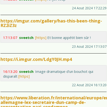
24 Aout 2024 17:22:29
https://imgur.com/gallery/has-this-been-thing-
RZ2iZ3z
17:13:07
sveetch
[https]
Et bonne appétit bien sûr !
23 Aout 2024 17:13:07
https://i.imgur.com/LdgY0JH.mp4
16:13:20
sveetch
Image dramatique d'un bouchot qui
disparaît
[https]
22 Aout 2024 16:13:20
https://www.liberation.fr/international/europe/e
allemagne-lex-secretaire-dun-camp-de-
concentration-nazi-condamnee