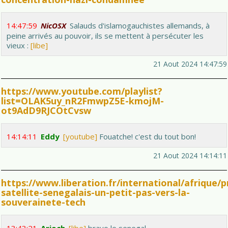
14:47:59
NicOSX
Salauds d'islamogauchistes allemands, à
peine arrivés au pouvoir, ils se mettent à persécuter les
vieux :
[libe]
21 Aout 2024 14:47:59
https://www.youtube.com/playlist?
list=OLAK5uy_nR2FmwpZ5E-kmojM-
ot9AdD9RJCOtCvsw
14:14:11
Eddy
[youtube]
Fouatche! c'est du tout bon!
21 Aout 2024 14:14:11
https://www.liberation.fr/international/afrique/
satellite-senegalais-un-petit-pas-vers-la-
souverainete-tech