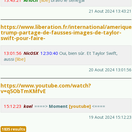
13:43:21
Arioch
[libe]
bravo le senegal
21 Aout 2024 13:43:21
https://www.liberation.fr/international/amerique
trump-partage-de-fausses-images-de-taylor-
swift-pour-faire-
13:01:56
NicOSX
12:30:40
Oui, bien sûr. Et Taylor Swift,
aussi
[libe]
20 Aout 2024 13:01:56
https://www.youtube.com/watch?
v=q5ObTmKMfvE
15:12:23
kael
====>
Moment
[youtube]
<====
19 Aout 2024 15:12:23
1835 results