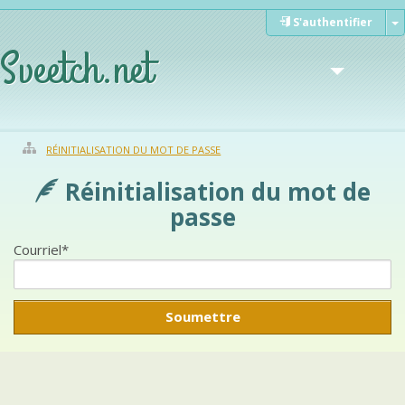
S'authentifier
Sveetch.net
RÉINITIALISATION DU MOT DE PASSE
Réinitialisation du mot de
Weblog
passe
Courriel
*
Documents